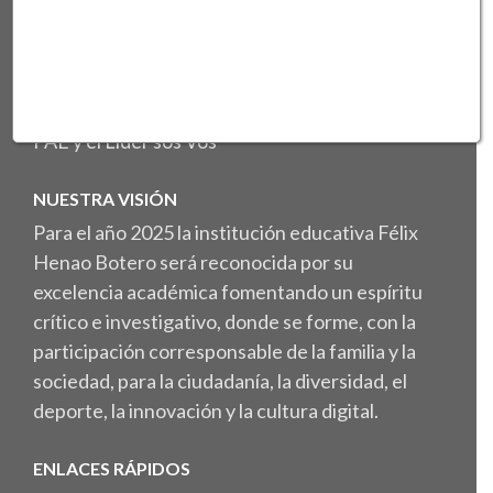
Atendemos cerca de 1400 estudiantes en tres
sedes: Central, República del Perú y Miguel de
Aguinaga. Contamos con diferentes programas
apoyados por la Secretaria de Educación como
PAE y el Líder sos Vos
NUESTRA VISIÓN
Para el año 2025 la institución educativa Félix
Henao Botero será reconocida por su
excelencia académica fomentando un espíritu
crítico e investigativo, donde se forme, con la
participación corresponsable de la familia y la
sociedad, para la ciudadanía, la diversidad, el
deporte, la innovación y la cultura digital.
ENLACES RÁPIDOS