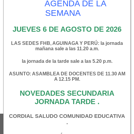
AGENDA DE LA
SEMANA
Sede Miguel de Aguinaga
Sede Félix Henao Botero
JUEVES 6 DE AGOSTO DE 2026
LAS SEDES FHB, AGUINAGA Y PERÚ: la jornada
mañana sale a las 11.20 a.m.
la jornada de la tarde sale a las 5.20 p.m.
Navegación
Foro de dudas y
Directores de grupo
ASUNTO: ASAMBLEA DE DOCENTES DE 11.30 AM
A 12.15 PM.
comentarios
2021
de
NOVEDADES SECUNDARIA
entradas
JORNADA TARDE .
CORDIAL SALUDO COMUNIDAD EDUCATIVA
.