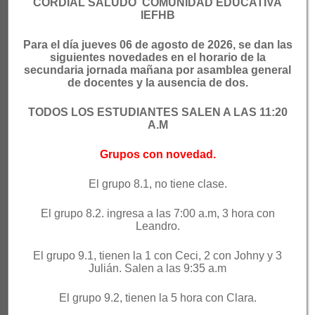
CORDIAL SALUDO COMUNIDAD EDUCATIVA
sociedad, para la ciudadanía, la diversidad, el
IEFHB
deporte, la innovación y la cultura digital.
Para el día jueves 06 de agosto de 2026, se dan las
siguientes novedades en el horario de la
ENLACES RÁPIDOS
secundaria jornada mañana por asamblea general
de docentes y la ausencia de dos.
PC Académico
EDUCAME
TODOS LOS ESTUDIANTES SALEN A LAS 11:20
SAPIENCIA
UdeA
A.M
Recursos Digitales
UNAL
Grupos con novedad.
Parque Explora
SENA
El grupo 8.1, no tiene clase.
El grupo 8.2. ingresa a las 7:00 a.m, 3 hora con
Leandro.
El grupo 9.1, tienen la 1 con Ceci, 2 con Johny y 3
Julián. Salen a las 9:35 a.m
Copyright ©2026
I.E. Félix Henao Botero
.
School Zone |
Desarrollado por
Rara Theme
. Funciona con
WordPress
.
El grupo 9.2, tienen la 5 hora con Clara.