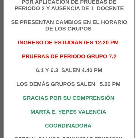
SOBRE NOSOTROS
POR APLICACIÓN DE PRUEBAS DE
PERIODO 2 Y AUSENCIA DE 1 DOCENTE
Somos una institución educativa de carácter
oficial, ubicada en la comuna ocho del
SE PRESENTAN
CAMBIOS EN EL HORARIO
municipios de Medellín (Antioquia-Colombia)
DE LOS GRUPOS
INGRESO DE ESTUDIANTES 12.20 PM
Atendemos cerca de 1400 estudiantes en tres
sedes: Central, República del Perú y Miguel de
PRUEBAS DE PERIODO GRUPO 7.2
Aguinaga. Contamos con diferentes programas
apoyados por la Secretaria de Educación como
6.1 Y 6.3 SALEN 4.40 PM
PAE y el Líder sos Vos
LOS DEMÁS GRUPOS SALEN 5.20 PM
NUESTRA VISIÓN
GRACIAS POR SU COMPRENSIÓN
Para el año 2025 la institución educativa Félix
Henao Botero será reconocida por su
MARTA E. YEPES VALENCIA
excelencia académica fomentando un espíritu
COORDINADORA
crítico e investigativo, donde se forme, con la
participación corresponsable de la familia y la