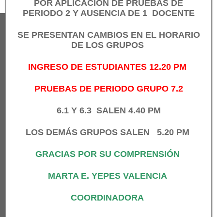
POR APLICACIÓN DE PRUEBAS DE
PERIODO 2 Y AUSENCIA DE 1 DOCENTE
SE PRESENTAN
CAMBIOS EN EL HORARIO
DE LOS GRUPOS
SOBRE NOSOTROS
Somos una institución educativa de carácter
INGRESO DE ESTUDIANTES 12.20 PM
oficial, ubicada en la comuna ocho del
municipios de Medellín (Antioquia-Colombia)
PRUEBAS DE PERIODO GRUPO 7.2
6.1 Y 6.3 SALEN 4.40 PM
Atendemos cerca de 1400 estudiantes en tres
sedes: Central, República del Perú y Miguel de
LOS DEMÁS GRUPOS SALEN 5.20 PM
Aguinaga. Contamos con diferentes programas
apoyados por la Secretaria de Educación como
GRACIAS POR SU COMPRENSIÓN
PAE y el Líder sos Vos
MARTA E. YEPES VALENCIA
NUESTRA VISIÓN
COORDINADORA
Para el año 2025 la institución educativa Félix