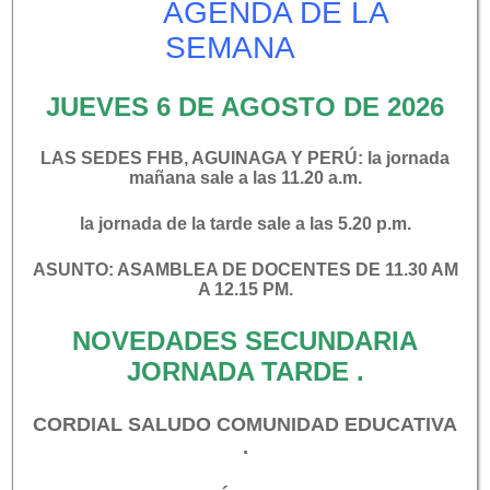
AGENDA DE LA
Listados de grupos
SEMANA
Horarios
Horario alternancia 10° y 11°
JUEVES 6 DE AGOSTO DE 2026
Horario alternancia 6°
LAS SEDES FHB, AGUINAGA Y PERÚ: la jornada
Horario secundaria tarde
mañana sale a las 11.20 a.m.
Protocolos de Bioseguridad
la jornada de la tarde sale a las 5.20 p.m.
ASUNTO: ASAMBLEA DE DOCENTES DE 11.30 AM
A 12.15 PM.
NOVEDADES SECUNDARIA
Navegación
Protocolo de
Medellín en 100 palabras
JORNADA TARDE .
Bioseguridad
de
CORDIAL SALUDO COMUNIDAD EDUCATIVA
.
entradas