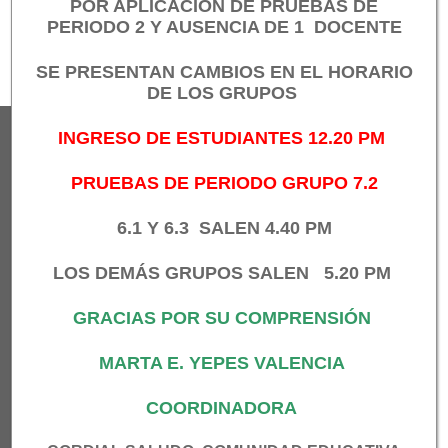
Navegación
POR APLICACIÓN DE PRUEBAS DE
PERIODO 2 Y AUSENCIA DE 1 DOCENTE
de
SE PRESENTAN
CAMBIOS EN EL HORARIO
entradas
DE LOS GRUPOS
INGRESO DE ESTUDIANTES 12.20 PM
SOBRE NOSOTROS
PRUEBAS DE PERIODO GRUPO 7.2
Somos una institución educativa de carácter
6.1 Y 6.3 SALEN 4.40 PM
oficial, ubicada en la comuna ocho del
municipios de Medellín (Antioquia-Colombia)
LOS DEMÁS GRUPOS SALEN 5.20 PM
Atendemos cerca de 1400 estudiantes en tres
GRACIAS POR SU COMPRENSIÓN
sedes: Central, República del Perú y Miguel de
MARTA E. YEPES VALENCIA
Aguinaga. Contamos con diferentes programas
apoyados por la Secretaria de Educación como
COORDINADORA
PAE y el Líder sos Vos