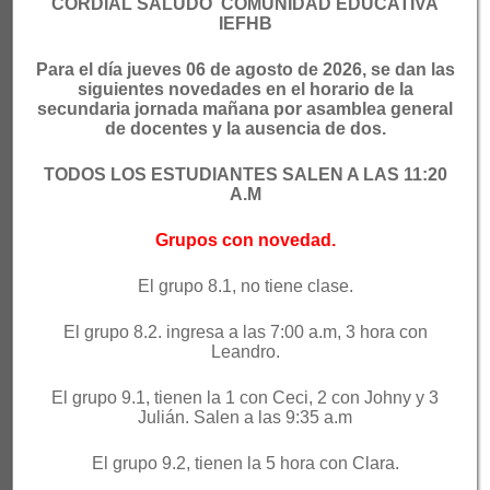
CORDIAL SALUDO COMUNIDAD EDUCATIVA
IEFHB
NUESTRA VISIÓN
Para el año 2025 la institución educativa Félix
Para el día jueves 06 de agosto de 2026, se dan las
Henao Botero será reconocida por su
siguientes novedades en el horario de la
secundaria jornada mañana por asamblea general
excelencia académica fomentando un espíritu
de docentes y la ausencia de dos.
crítico e investigativo, donde se forme, con la
TODOS LOS ESTUDIANTES SALEN A LAS 11:20
participación corresponsable de la familia y la
A.M
sociedad, para la ciudadanía, la diversidad, el
deporte, la innovación y la cultura digital.
Grupos con novedad.
El grupo 8.1, no tiene clase.
ENLACES RÁPIDOS
PC Académico
EDUCAME
El grupo 8.2. ingresa a las 7:00 a.m, 3 hora con
Leandro.
SAPIENCIA
UdeA
El grupo 9.1, tienen la 1 con Ceci, 2 con Johny y 3
Julián. Salen a las 9:35 a.m
Recursos Digitales
UNAL
El grupo 9.2, tienen la 5 hora con Clara.
Parque Explora
SENA