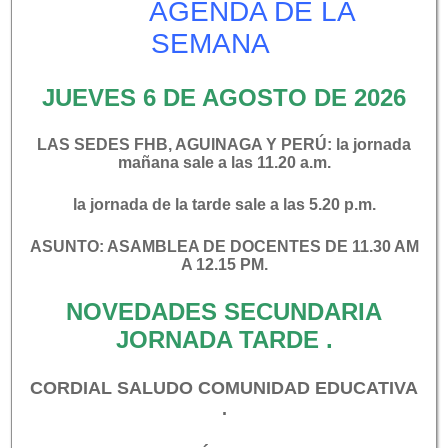
AGENDA DE LA
En esta sección, la comunidad educativa de la I.E.
SEMANA
Félix Henao Botero comparte contigo una valiosa
selección de recursos digitales. Nuestros docentes
JUEVES 6 DE AGOSTO DE 2026
han creado guías y materiales especialmente
diseñados para facilitar tu aprendizaje y
LAS SEDES FHB, AGUINAGA Y PERÚ: la jornada
complementar las clases presenciales. ¡Explora,
mañana sale a las 11.20 a.m.
aprende y crece con nosotros!
la jornada de la tarde sale a las 5.20 p.m.
ASUNTO: ASAMBLEA DE DOCENTES DE 11.30 AM
A 12.15 PM.
NOVEDADES SECUNDARIA
JORNADA TARDE .
CORDIAL SALUDO COMUNIDAD EDUCATIVA
.
Atención a la comunidad