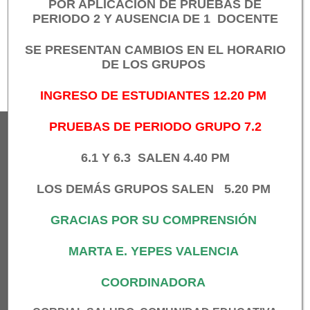
Navegación
POR APLICACIÓN DE PRUEBAS DE
matrícula preescolar a
Bioseguridad
PERIODO 2 Y AUSENCIA DE 1 DOCENTE
de
once 2021
SE PRESENTAN
CAMBIOS EN EL HORARIO
entradas
DE LOS GRUPOS
INGRESO DE ESTUDIANTES 12.20 PM
PRUEBAS DE PERIODO GRUPO 7.2
6.1 Y 6.3 SALEN 4.40 PM
SOBRE NOSOTROS
Somos una institución educativa de carácter
LOS DEMÁS GRUPOS SALEN 5.20 PM
oficial, ubicada en la comuna ocho del
municipios de Medellín (Antioquia-Colombia)
GRACIAS POR SU COMPRENSIÓN
MARTA E. YEPES VALENCIA
Atendemos cerca de 1400 estudiantes en tres
sedes: Central, República del Perú y Miguel de
COORDINADORA
Aguinaga. Contamos con diferentes programas