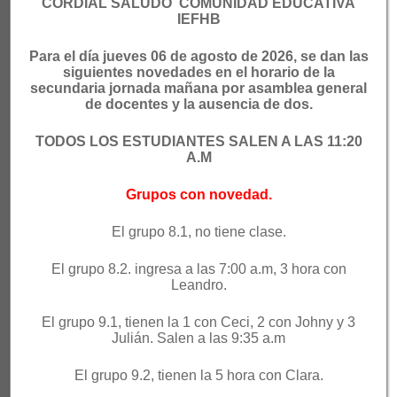
apoyados por la Secretaria de Educación como
CORDIAL SALUDO COMUNIDAD EDUCATIVA
IEFHB
PAE y el Líder sos Vos
Para el día jueves 06 de agosto de 2026, se dan las
NUESTRA VISIÓN
siguientes novedades en el horario de la
secundaria jornada mañana por asamblea general
Para el año 2025 la institución educativa Félix
de docentes y la ausencia de dos.
Henao Botero será reconocida por su
TODOS LOS ESTUDIANTES SALEN A LAS 11:20
excelencia académica fomentando un espíritu
A.M
crítico e investigativo, donde se forme, con la
participación corresponsable de la familia y la
Grupos con novedad.
sociedad, para la ciudadanía, la diversidad, el
El grupo 8.1, no tiene clase.
deporte, la innovación y la cultura digital.
El grupo 8.2. ingresa a las 7:00 a.m, 3 hora con
Leandro.
ENLACES RÁPIDOS
PC Académico
EDUCAME
El grupo 9.1, tienen la 1 con Ceci, 2 con Johny y 3
Julián. Salen a las 9:35 a.m
SAPIENCIA
UdeA
El grupo 9.2, tienen la 5 hora con Clara.
Recursos Digitales
UNAL